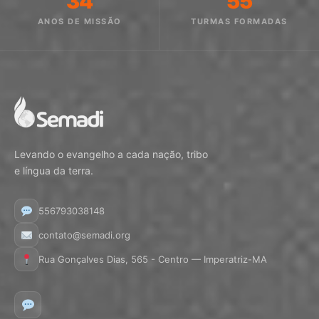
34
55
ANOS DE MISSÃO
TURMAS FORMADAS
Levando o evangelho a cada nação, tribo
e língua da terra.
556793038148
contato@semadi.org
Rua Gonçalves Dias, 565 - Centro — Imperatriz-MA