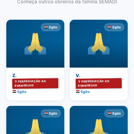
Conheça outros obreiros da família SEMADI
Egito
Egito
Z.
V.
✞ PERSEGUIÇÃO AO
✞ PERSEGUIÇÃO AO
EVANGELHO
EVANGELHO
Egito
Egito
Egito
Egito