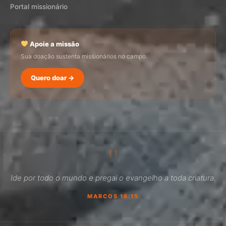
Portal missionário
Apoie a missão
Sua doação sustenta missionários no campo.
Quero doar →
SEMADI
Normalmente responde em minutos
"
05:33
Ide por todo o mundo e pregai o evangelho a toda criatura.
Como faço para doar?
MARCOS 16:15
Quero ser missionário