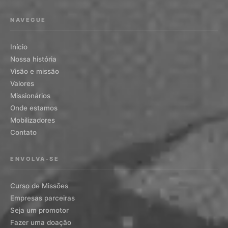
NAVEGUE
Início
Nossa história
Visão e missão
Valores
Missionários
Onde estamos
Mobilizadores
Contato
ENVOLVA-SE
Curso de Missões
Empresas parceiras
Seja um promotor
Fazer uma doação