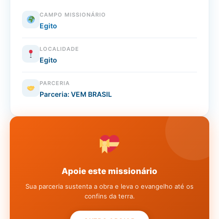
CAMPO MISSIONÁRIO
Egito
LOCALIDADE
Egito
PARCERIA
Parceria: VEM BRASIL
Apoie este missionário
Sua parceria sustenta a obra e leva o evangelho até os
confins da terra.