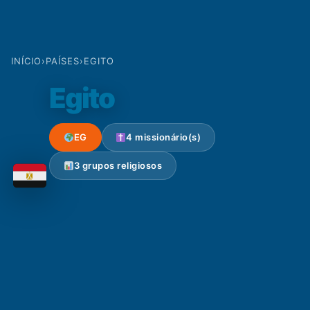
INÍCIO
›
PAÍSES
›
EGITO
Egito
EG
4 missionário(s)
3 grupos religiosos