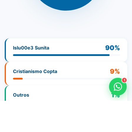
Como faço para doar?
Quero ser missionário
Como ser um promotor?
Outro assunto
90%
Islu00e3 Sunita
9%
Cristianismo Copta
1
1%
Outros