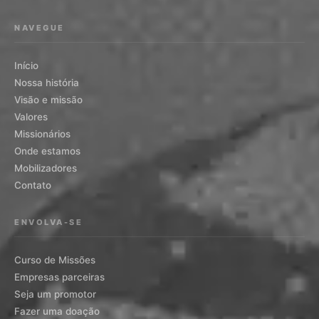
NAVEGUE
Início
Nossa história
Visão e missão
Valores
Missionários
Onde estamos
Mobilizadores
Contato
ENVOLVA-SE
Curso de Missões
Empresas parceiras
Seja um promotor
Fazer uma doação