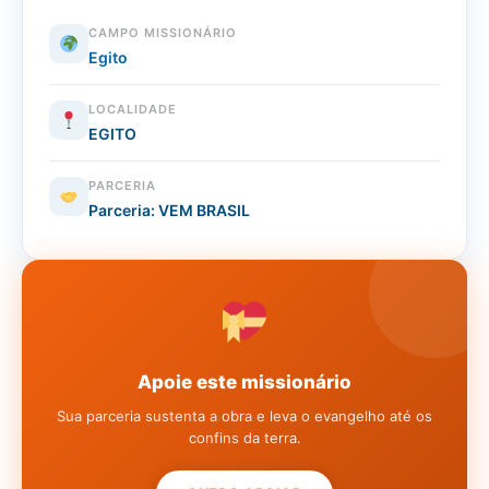
CAMPO MISSIONÁRIO
Egito
LOCALIDADE
EGITO
PARCERIA
Parceria: VEM BRASIL
Apoie este missionário
Sua parceria sustenta a obra e leva o evangelho até os
confins da terra.