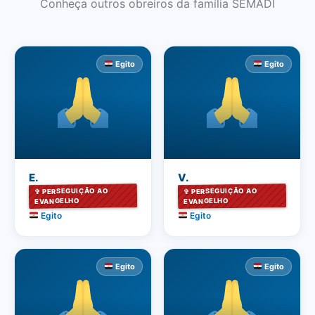
Conheça outros obreiros da família SEMADI
Egito
Egito
E.
V.
✞ PERSEGUIÇÃO AO
✞ PERSEGUIÇÃO AO
EVANGELHO
EVANGELHO
Egito
Egito
Egito
Egito